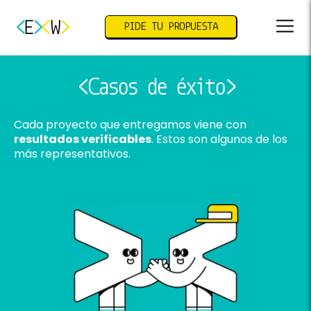
E
W
PIDE TU PROPUESTA
Casos de éxito
Cada proyecto que entregamos viene con
resultados verificables
. Estos son algunos de los
más representativos.