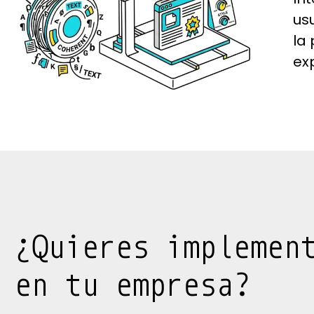
us
la
ex
¿Quieres implemen
en tu empresa?