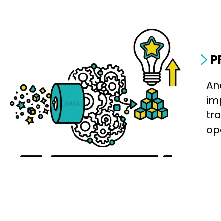
P
An
im
tr
op