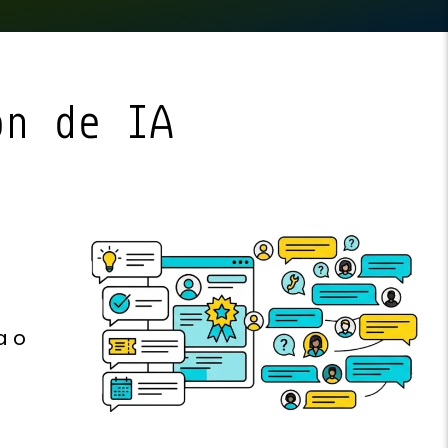
ón de IA
a o