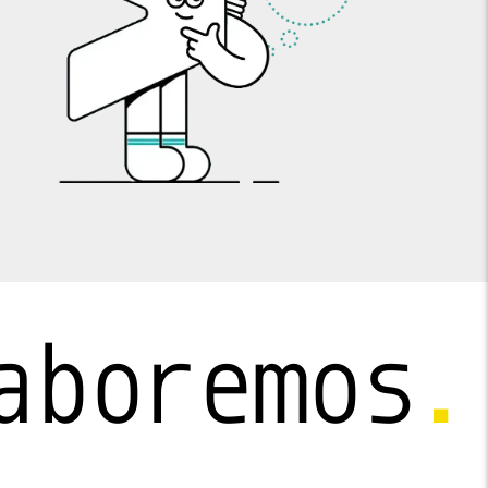
aboremos
.