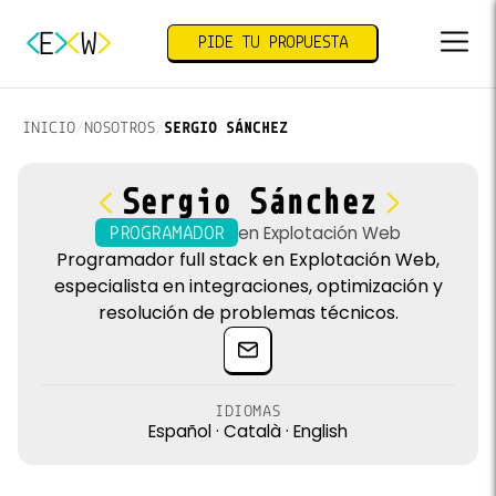
E
W
PIDE TU PROPUESTA
INICIO
/
NOSOTROS
/
SERGIO SÁNCHEZ
Sergio Sánchez
en
Explotación Web
PROGRAMADOR
Programador full stack en Explotación Web,
especialista en integraciones, optimización y
resolución de problemas técnicos.
IDIOMAS
Español · Català · English