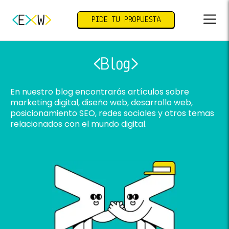
E
W
PIDE TU PROPUESTA
Blog
En nuestro blog encontrarás artículos sobre
marketing digital, diseño web, desarrollo web,
posicionamiento SEO, redes sociales y otros temas
relacionados con el mundo digital.